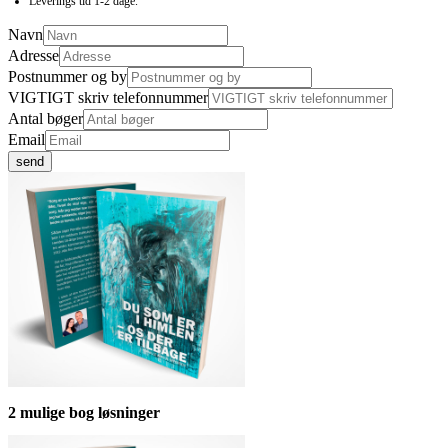
Leverings tid 1-2 dage.
Navn
Adresse
Postnummer og by
VIGTIGT skriv telefonnummer
Antal bøger
Email
send
2 mulige bog løsninger