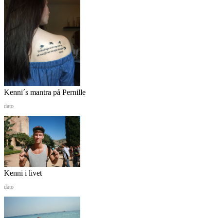
Kenni´s mantra på Pernille
dato
Kenni i livet
dato