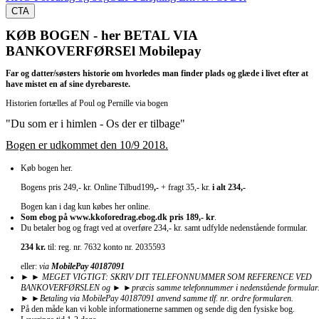
CTA
KØB BOGEN - her BETAL VIA
BANKOVERFØRSEl Mobilepay
Far og datter/søsters historie om hvorledes man finder plads og glæde i livet efter at
have mistet en af sine dyrebareste.
Historien fortælles af Poul og Pernille via bogen
​"Du som er i himlen - Os der er tilbage"
Bogen er udkommet den 10/9 2018.
Køb bogen her.
Bogens pris 
249,- 
kr. Online Tilbud199
,-
 + fragt 35,- kr. 
i alt 234,-
Bogen kan i dag kun købes her online.
Som 
ebog 
på www.kkoforedrag.ebog.dk pris 189,- kr
. 
Du betaler bog og fragt ved at overføre 234,- kr. samt udfylde nedenstående formular.
234 kr. 
til: reg. nr. 7632 konto nr. 2035593
eller:
 via 
MobilePay 40187091
► ► 
MEGET VIGTIGT: SKRIV DIT TELEFONNUMMER SOM REFERENCE VED 
BANKOVERFØRSLEN og 
► ►​
► ►
Betaling via MobilePay 40187091 anvend samme tlf. nr. ordre formularen.
På den måde kan vi koble informationerne sammen og sende dig den fysiske bog.