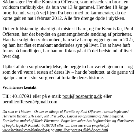
Sådan siger Pernille Koustrup Offersen, som mistede sin bror i en
voldsom trafikulykke, da hun var 13 år gammel. Hendes 18-årige
bror, Kenni, var på vej hjem fra byen med tre kammerater, da de
kørte galt en nat i februar 2012. Alle fire drenge døde i ulykken.
Det er fuldstændig ubærligt at miste sit barn, og for Kennis far, Poul
Offersen, har det betydet en gennemgribende ændring af prioriteter.
Han har solgt den virksomhed, han selv har opbygget gennem 20 år,
og han har fået et markant anderledes syn på livet. Fra at have haft
fokus på bundlinjen, har han nu fokus på at få det bedste ud af livet
hver dag.
I løbet af den sorgbearbejdelse, de begge to har været igennem – og
som de vil være i resten af deres liv – har de besluttet, at de gerne vil
hjælpe andre i stor sorg ved at fortælle deres historie.
Ved interesse kontakt:
Tlf.: 40187091 eller på e-mail:
poul@posparring.dk
eller
pernilleoffersen@gmail.com
Du som er i himlen – Os der er tilbage af Pernille og Poul Offersen, i samarbejde med
Henriette Bendix. 276 sider, vejl. Pris 249,-. Layout og opsætning af Jette Lægaard.
Forsidefoto maleri af Marie Ellermann. Bogen kan købes hos boghandelen og distribueres
af bogforlaget.dk Kontakt: 40187091 eller…… Læs mere om projektet på
www.facebook.com/kkoforedrag/
og
https://posparring.dk/kb-bogen.html