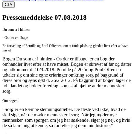
CTA
Pressemeddelelse 07.08.2018
Du som er i himlen
- Os der er tilbage
En fortælling af Pernille og Poul Offersen, om at finde plads og glæde i livet efter at have
mistet
Bogen Du som er i himlen - Os der er tilbage, er en bog der
omhandler livet efter at have mistet. Bogen er skrevet af far og datter
og udkommer d. 10/9-2018. Pernille på 20 år og Poul Offersen
udtaler sig om sine egne erfaringer omkring sorg på baggrund af
deres bror og søns død d. 26/2-2012. På baggrund af bogen tager de
ud i landet og holder foredrag, som skal hjælpe andre mennesker i
sorg.
Om bogen:
”Sorg er en kæmpe stemningsdræber. De fleste ved ikke, hvad de
skal sige, når de møder mennesker i sorg. Når jeg møder nye
mennesker, som spørger, om jeg har søskende, siger jeg nej, og hvis
de så lære mig at kende, så fortæller jeg dem min historie.”